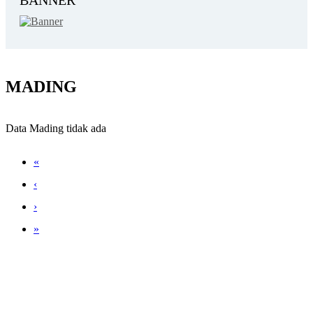
MADING
Data Mading tidak ada
«
‹
›
»